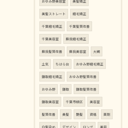
おゆみ野美容室
美髪矯正
美髪ストレート
縮毛矯正
千葉縮毛矯正
千葉髪質改善
千葉美容室
蘇我縮毛矯正
蘇我髪質改善
蘇我美容室
大網
土気
ちはら台
おゆみ野縮毛矯正
鎌取縮毛矯正
おゆみ野髪質改善
おゆみ野
鎌取
鎌取髪質改善
鎌取美容室
千葉市緑区
美容室
髪質改善
美髪
艶髪
資格
薬剤
白髪染め
デザイン
ロング
美容