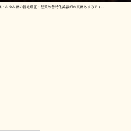
葉・おゆみ野の縮毛矯正・髪質改善特化美容師の真野あゆみです...