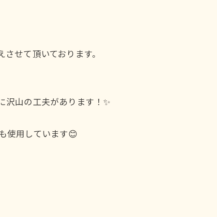
えさせて頂いております。
に沢山の工夫があります！✨
使用しています😊