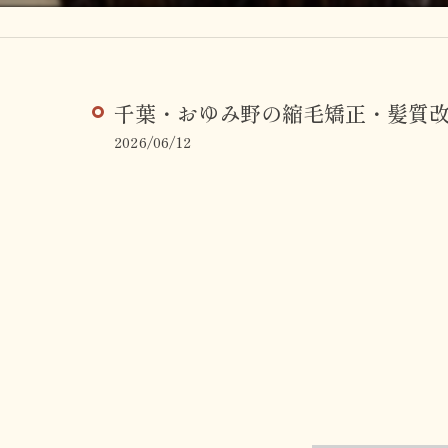
千葉・おゆみ野の縮毛矯正・髪質改善
2026/06/12